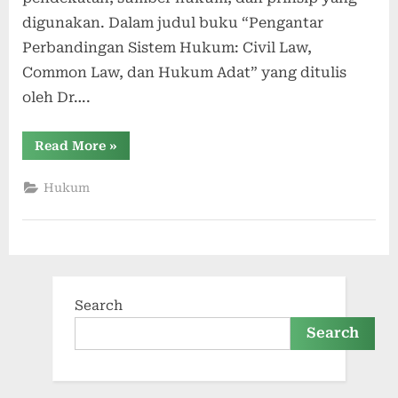
digunakan. Dalam judul buku “Pengantar
Perbandingan Sistem Hukum: Civil Law,
Common Law, dan Hukum Adat” yang ditulis
oleh Dr….
“Pengantar
Read More
»
Perbandingan
Sistem
Hukum,
Hukum
Civil
Law,
Common
Law
dan
Hukum
Adat”
Search
Search