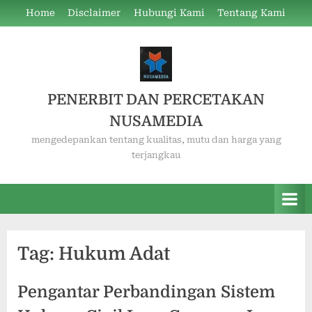
Skip
Home
Disclaimer
Hubungi Kami
Tentang Kami
to
content
PENERBIT DAN PERCETAKAN
NUSAMEDIA
mengedepankan tentang kualitas, mutu dan harga yang
terjangkau
Tag:
Hukum Adat
Pengantar Perbandingan Sistem