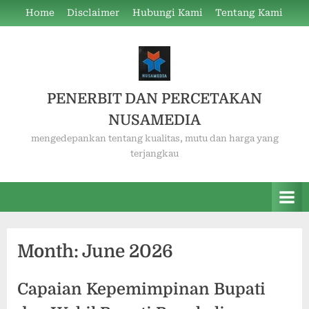
Skip
Home
Disclaimer
Hubungi Kami
Tentang Kami
to
content
PENERBIT DAN PERCETAKAN
NUSAMEDIA
mengedepankan tentang kualitas, mutu dan harga yang
terjangkau
Month:
June 2026
Capaian Kepemimpinan Bupati