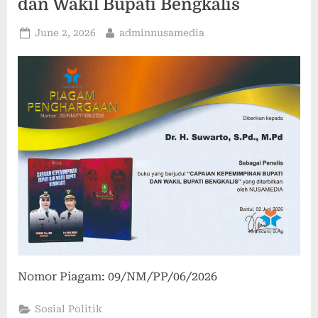
dan Wakil Bupati Bengkalis
Posted
By
June 2, 2026
adminnusamedia
on
Nomor Piagam: 09/NM/PP/06/2026
Sosial Politik