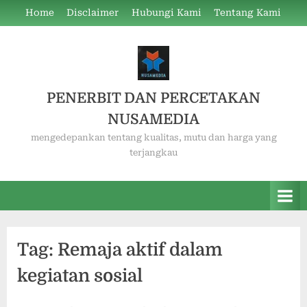
Skip
Home
Disclaimer
Hubungi Kami
Tentang Kami
to
content
PENERBIT DAN PERCETAKAN
NUSAMEDIA
mengedepankan tentang kualitas, mutu dan harga yang
terjangkau
Tag:
Remaja aktif dalam
kegiatan sosial