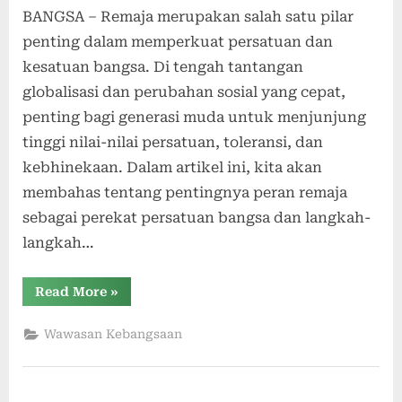
BANGSA – Remaja merupakan salah satu pilar
penting dalam memperkuat persatuan dan
kesatuan bangsa. Di tengah tantangan
globalisasi dan perubahan sosial yang cepat,
penting bagi generasi muda untuk menjunjung
tinggi nilai-nilai persatuan, toleransi, dan
kebhinekaan. Dalam artikel ini, kita akan
membahas tentang pentingnya peran remaja
sebagai perekat persatuan bangsa dan langkah-
langkah…
“MENJADI
Read More
»
REMAJA
PEREKAT
PERSATUAN
Wawasan Kebangsaan
BANGSA”