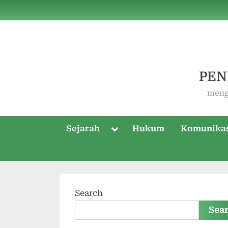
Skip
to
content
PEN
meng
Toggle
Sejarah
Hukum
Komunika
sub-
menu
Search
Sea