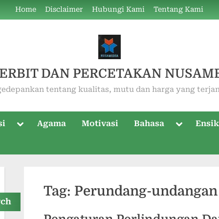
Home
Disclaimer
Hubungi Kami
Tentang Kami
ERBIT DAN PERCETAKAN NUSAM
edepankan tentang kualitas, mutu dan harga yang terja
Toggle
Toggle
si
Agama
Motivasi
Bahasa
Ensik
sub-
sub-
menu
menu
Tag:
Perundang-undangan
rch