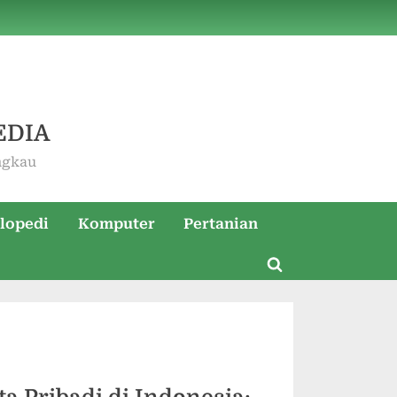
EDIA
ngkau
lopedi
Komputer
Pertanian
Toggle
search
form