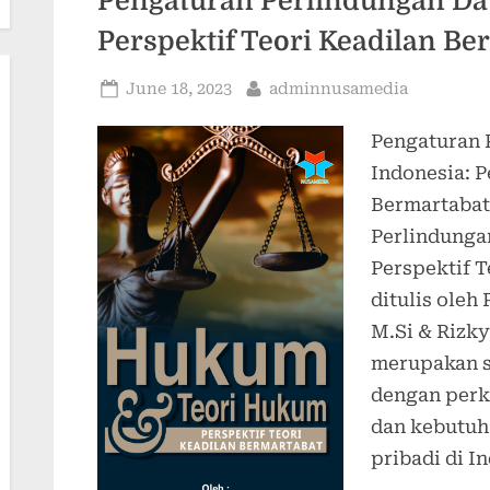
Pengaturan Perlindungan Dat
Perspektif Teori Keadilan Be
Posted
By
June 18, 2023
adminnusamedia
on
Pengaturan 
Indonesia: P
Bermartabat
Perlindungan
Perspektif 
ditulis oleh 
M.Si & Rizky
merupakan s
dengan perk
dan kebutuh
pribadi di I