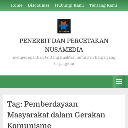
Skip
Home
Disclaimer
Hubungi Kami
Tentang Kami
to
content
PENERBIT DAN PERCETAKAN
NUSAMEDIA
mengedepankan tentang kualitas, mutu dan harga yang
terjangkau
Tag:
Pemberdayaan
Masyarakat dalam Gerakan
Komunisme