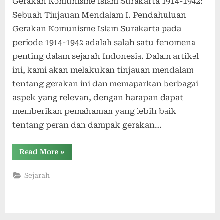
Gerakan Komunisme Islam Surakarta 1914-1942:
Sebuah Tinjauan Mendalam I. Pendahuluan
Gerakan Komunisme Islam Surakarta pada
periode 1914-1942 adalah salah satu fenomena
penting dalam sejarah Indonesia. Dalam artikel
ini, kami akan melakukan tinjauan mendalam
tentang gerakan ini dan memaparkan berbagai
aspek yang relevan, dengan harapan dapat
memberikan pemahaman yang lebih baik
tentang peran dan dampak gerakan…
“Gerakan
Read More
»
Komunisme
Islam
Surakarta
Sejarah
1914-
1942”