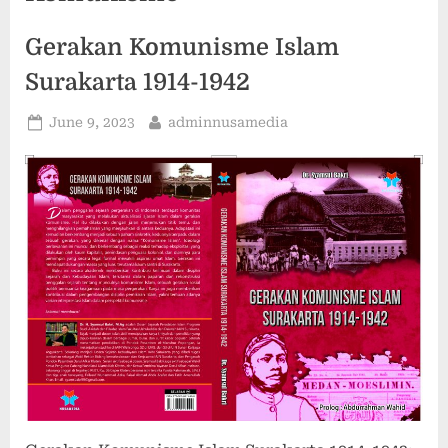
Gerakan Komunisme Islam
Surakarta 1914-1942
Posted
By
June 9, 2023
adminnusamedia
on