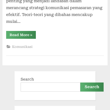
penting yang menjadi landasan dalam
merancang strategi komunikasi pemasaran yang
efektif. Teori-teori yang dibahas mencakup
mulai…
“Pendasaran
Read More
»
teori
analisis
komunikasi
Komunikasi
pemasaran”
Search
Search