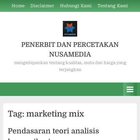
Skip
Home
Disclaimer
Hubungi Kami
Tentang Kami
to
content
PENERBIT DAN PERCETAKAN
NUSAMEDIA
mengedepankan tentang kualitas, mutu dan harga yang
terjangkau
Tag:
marketing mix
Pendasaran teori analisis