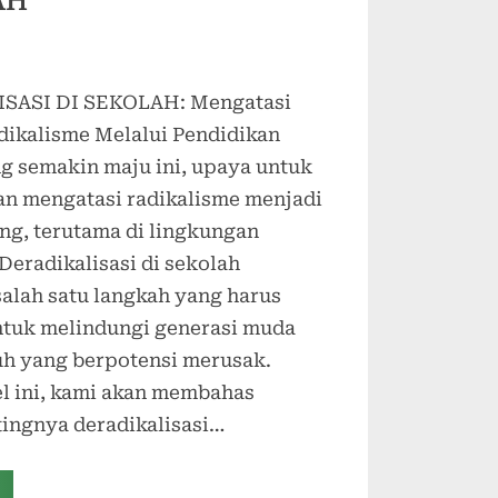
AH
SASI DI SEKOLAH: Mengatasi
ikalisme Melalui Pendidikan
ng semakin maju ini, upaya untuk
n mengatasi radikalisme menjadi
ng, terutama di lingkungan
Deradikalisasi di sekolah
alah satu langkah yang harus
ntuk melindungi generasi muda
uh yang berpotensi merusak.
el ini, kami akan membahas
tingnya deradikalisasi…
DERADIKALISASI