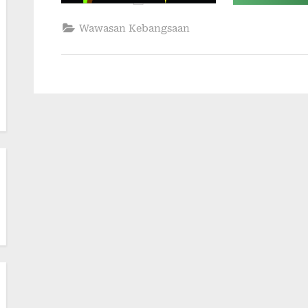
D
S
Wawasan Kebangsaan