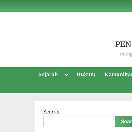
Skip
to
content
PEN
meng
Toggle
Sejarah
Hukum
Komunika
sub-
menu
Search
Sea