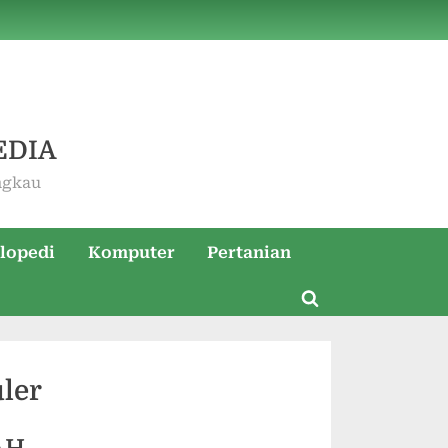
EDIA
ngkau
lopedi
Komputer
Pertanian
Toggle
search
form
ler