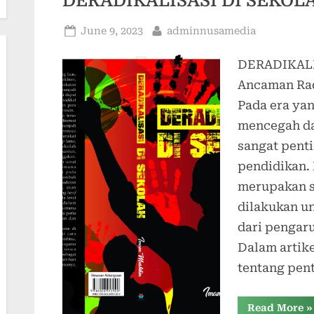
DERADIKALISASI DI SEKOL
Posted
By
June 9, 2023
adminnusamedia
on
DERADIKALI
Ancaman Rad
Pada era ya
mencegah da
sangat penti
pendidikan. 
merupakan s
dilakukan u
dari pengar
Dalam artik
tentang pen
“
Read More
»