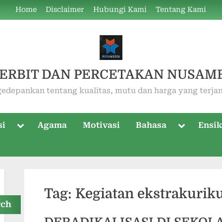
Home
Disclaimer
Hubungi Kami
Tentang Kami
ERBIT DAN PERCETAKAN NUSAM
edepankan tentang kualitas, mutu dan harga yang terja
Toggle
Toggle
si
Agama
Motivasi
Bahasa
Ensik
sub-
sub-
menu
menu
Tag:
Kegiatan ekstrakuriku
rch