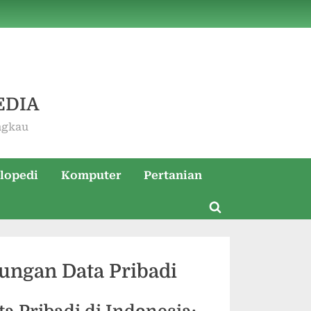
EDIA
ngkau
lopedi
Komputer
Pertanian
Toggle
search
form
ungan Data Pribadi