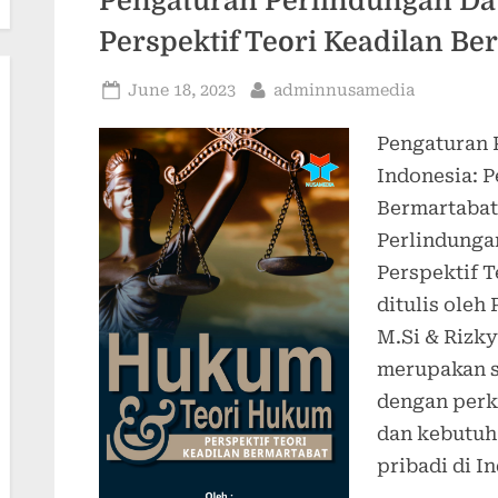
Pengaturan Perlindungan Dat
Perspektif Teori Keadilan Be
Posted
By
June 18, 2023
adminnusamedia
on
Pengaturan 
Indonesia: P
Bermartabat
Perlindungan
Perspektif 
ditulis oleh 
M.Si & Rizky
merupakan s
dengan perk
dan kebutuh
pribadi di I