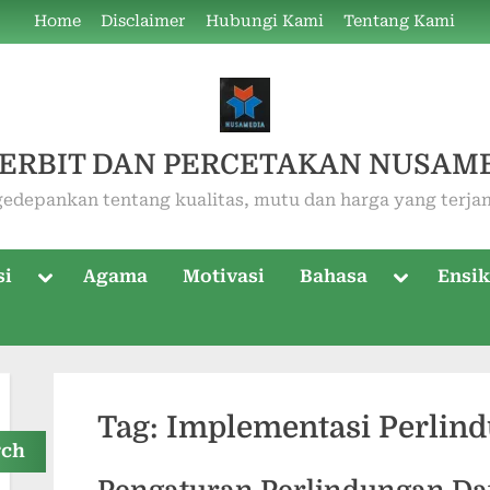
Home
Disclaimer
Hubungi Kami
Tentang Kami
ERBIT DAN PERCETAKAN NUSAM
edepankan tentang kualitas, mutu dan harga yang terja
Toggle
Toggle
si
Agama
Motivasi
Bahasa
Ensik
sub-
sub-
menu
menu
Tag:
Implementasi Perlind
rch