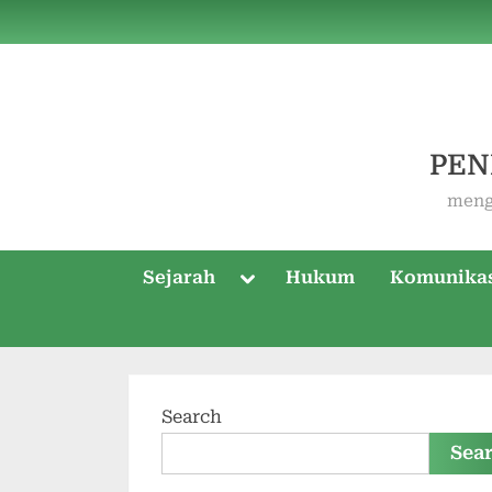
Skip
to
content
PEN
meng
Toggle
Sejarah
Hukum
Komunika
sub-
menu
Search
Sea