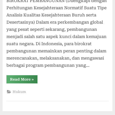
BIROKRAT PEMBANGUNAN (Dilengkapi dengan
Perhitungan Kesejahteraan Normatif Suatu Tipe
Analisis Kualitas Kesejahteraan Buruh serta
Desertasinya) Dalam era perkembangan global
yang pesat seperti sekarang, pembangunan
menjadi salah satu aspek kunci dalam kemajuan
suatu negara. Di Indonesia, para birokrat
pembangunan memainkan peran penting dalam
merencanakan, melaksanakan, dan mengawasi
berbagai program pembangunan yang…
“AMPUTASI
Read More
»
HUKUM
SUATU
UPAYA
Hukum
PARA
BIROKRAT
PEMBANGUNAN”