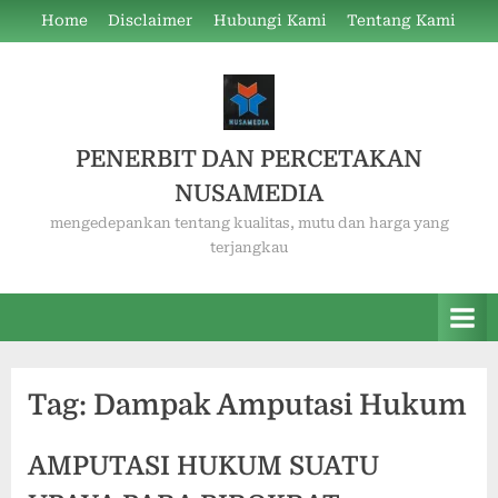
Skip
Home
Disclaimer
Hubungi Kami
Tentang Kami
to
content
PENERBIT DAN PERCETAKAN
NUSAMEDIA
mengedepankan tentang kualitas, mutu dan harga yang
terjangkau
Tag:
Dampak Amputasi Hukum
AMPUTASI HUKUM SUATU