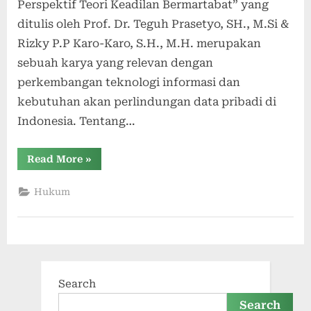
Perspektif Teori Keadilan Bermartabat” yang
ditulis oleh Prof. Dr. Teguh Prasetyo, SH., M.Si &
Rizky P.P Karo-Karo, S.H., M.H. merupakan
sebuah karya yang relevan dengan
perkembangan teknologi informasi dan
kebutuhan akan perlindungan data pribadi di
Indonesia. Tentang…
“Pengaturan
Read More
»
Perlindungan
Data
Pribadi
Hukum
di
Indonesia:
Perspektif
Teori
Keadilan
Bermartabat”
Search
Search