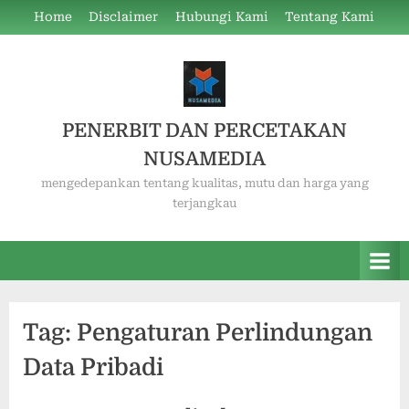
Skip
Home
Disclaimer
Hubungi Kami
Tentang Kami
to
content
PENERBIT DAN PERCETAKAN
NUSAMEDIA
mengedepankan tentang kualitas, mutu dan harga yang
terjangkau
Tag:
Pengaturan Perlindungan
Data Pribadi