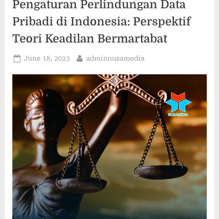
Pengaturan Perlindungan Data
Pribadi di Indonesia: Perspektif
Teori Keadilan Bermartabat
Posted
By
June 18, 2023
adminnusamedia
on