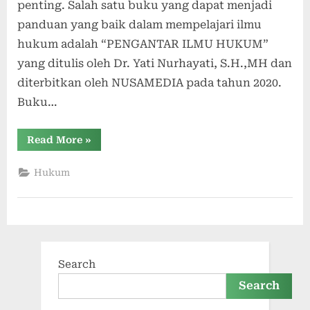
penting. Salah satu buku yang dapat menjadi
panduan yang baik dalam mempelajari ilmu
hukum adalah “PENGANTAR ILMU HUKUM”
yang ditulis oleh Dr. Yati Nurhayati, S.H.,MH dan
diterbitkan oleh NUSAMEDIA pada tahun 2020.
Buku…
“PENGANTAR
Read More
»
ILMU
HUKUM:
Buku
Hukum
yang
Menggugah
Minat
dalam
Bidang
Hukum”
Search
Search