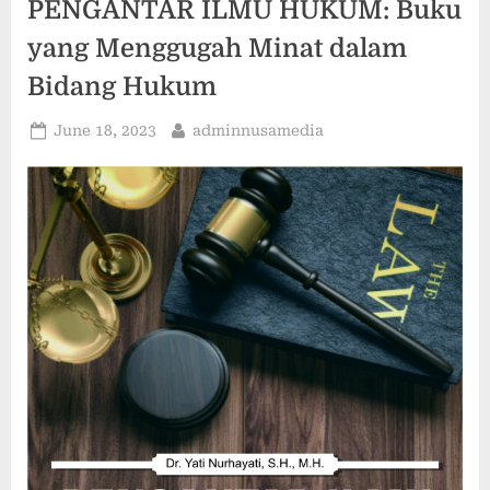
PENGANTAR ILMU HUKUM: Buku
yang Menggugah Minat dalam
Bidang Hukum
Posted
By
June 18, 2023
adminnusamedia
on