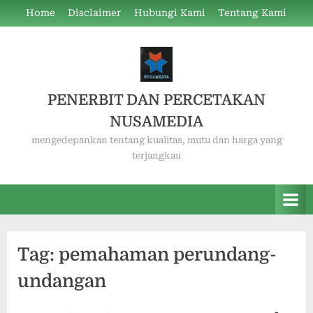
Skip
Home
Disclaimer
Hubungi Kami
Tentang Kami
to
content
PENERBIT DAN PERCETAKAN
NUSAMEDIA
mengedepankan tentang kualitas, mutu dan harga yang
terjangkau
Tag:
pemahaman perundang-
undangan